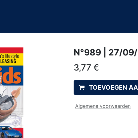
0
&A
N°989 | 27/09
3,77
€
TOEVOEGEN A
Algemene voorwaarden