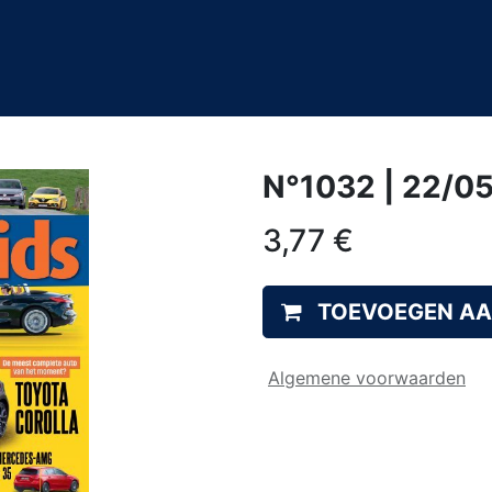
0
&A
N°1032 | 22/0
3,77
€
TOEVOEGEN A
Algemene voorwaarden