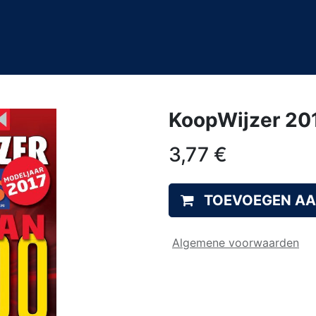
0
&A
KoopWijzer 20
3,77
€
TOEVOEGEN A
Algemene voorwaarden