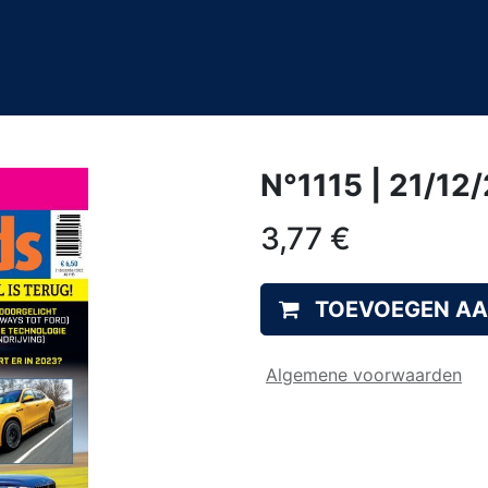
0
&A
N°1115 | 21/12
3,77
€
TOEVOEGEN A
Algemene voorwaarden