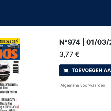
0
&A
N°974 | 01/03
3,77
€
TOEVOEGEN A
Algemene voorwaarden