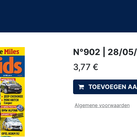
0
&A
N°902 | 28/05
3,77
€
TOEVOEGEN A
Algemene voorwaarden