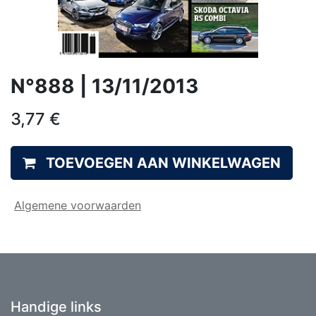
N°888 | 13/11/2013
3,77
€
TOEVOEGEN AAN WINKELWAGEN
Algemene voorwaarden
Handige links