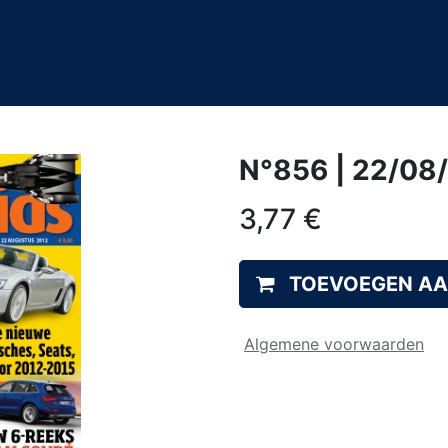
0
&A
N°856 | 22/08
3,77
€
TOEVOEGEN A
Algemene voorwaarden