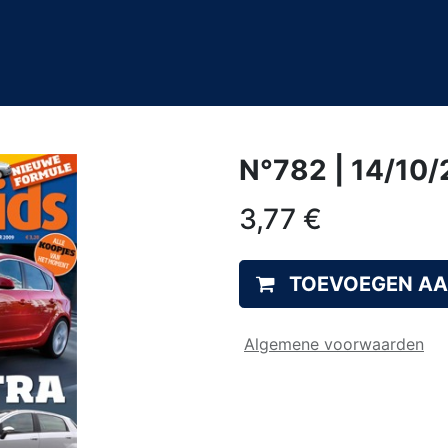
0
&A
N°782 | 14/10
3,77
€
TOEVOEGEN A
Algemene voorwaarden