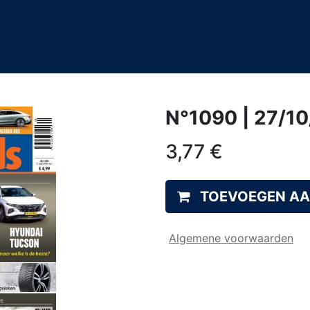
0
&A
N°1090 | 27/1
3,77
€
TOEVOEGEN A
Algemene voorwaarden