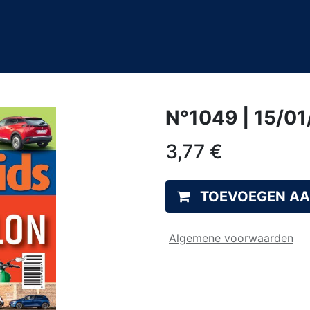
0
&A
N°1049 | 15/0
3,77
€
TOEVOEGEN A
Algemene voorwaarden